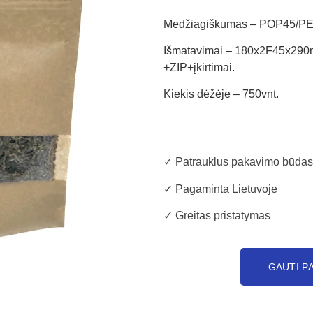
Medžiagiškumas – POP45/P
Išmatavimai – 180x2F45x290
+ZIP+įkirtimai.
Kiekis dėžėje – 750vnt.
✓ Patrauklus pakavimo būdas
✓ Pagaminta Lietuvoje
✓ Greitas pristatymas
GAUTI P