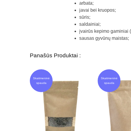
arbata;
javai bei kruopos;
sūris;
saldainiai;
įvairūs kepimo gaminiai (s
sausas gyvūnų maistas;
Panašūs Produktai :
Skaitmeninė
Skaitmeninė
spauda
spauda