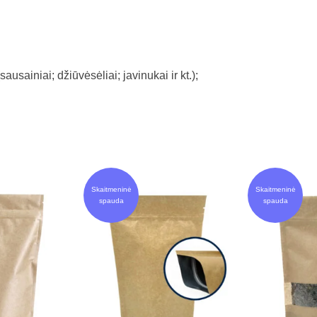
ausainiai; džiūvėsėliai; javinukai ir kt.);
Skaitmeninė
Skaitmeninė
spauda
spauda