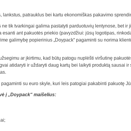
, lankstus, patrauklus bei kartu ekonomiškas pakavimo sprend
e tik tvarkingai galima pastatyti parduotuvių lentynose, bet ir jie
 esanti ant pakuotės priekio (pavyzdžiui: jūsų logotipas, rinkodar
rime galimybę popierinius „Doypack“ pagaminti su norima klient
užsegimu ar įkirtimu, kad būtų patogu nuplėšti viršutinę pakuotė
ai atidaryti ir uždaryti daug kartų bei laikyti produktą sausai i
as.
agaminti su euro skyle, kuri leis patogiai pakabinti pakuotę Jū
ė į „Doypack“ maišelius:
ai;