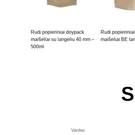
Rudi popieriniai doypack
Rudi popierinia
maišeliai su langeliu 40 mm –
maišeliai BE la
500ml
S