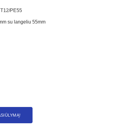
ET12/PE55
mm su langeliu 55mm
ASIŪLYMĄ!