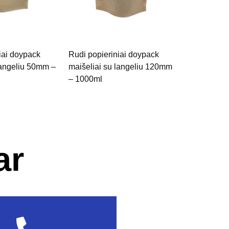
iai doypack
Rudi popieriniai doypack
langeliu 50mm –
maišeliai su langeliu 120mm
– 1000ml
ar