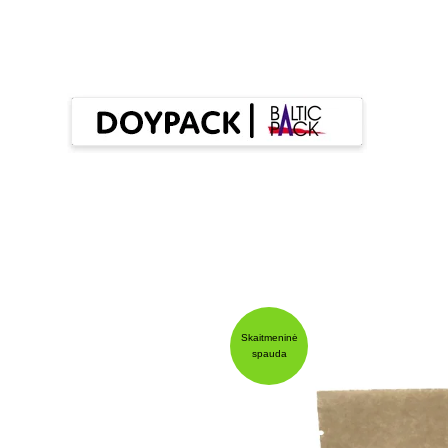
Skaitmeninė
spauda