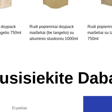
i doypack
Rudi popieriniai doypack
Rudi popierin
ngelio 750ml
maišeliai (be langelio) su
maišeliai su 
aliuminio sluoksniu 1000ml
750ml
usisiekite Dab