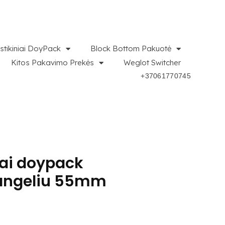
stikiniai DoyPack
Block Bottom Pakuotė
Kitos Pakavimo Prekės
Weglot Switcher
+37061770745
iai doypack
langeliu 55mm