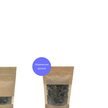
Skaitmeninė
spauda