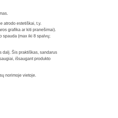
imas.
 atrodo estetiškai, t.y.
os grafika ar kiti pranešimai).
o spauda (max iki 8 spalvų;
s dalį. Šis praktiškas, sandarus
r saugiai, išsaugant produkto
sų norimoje vietoje.