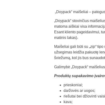
„Doypack“ maišeliai – patogus
„Doypack“ stovinčius maišelius n
matoma aiškiai visa informacija
Esant kliento pageidavimui, tu
matinis lakas).
Maišeliai gali būti su „
zip“
tipo 
užsegimas leidžia pakuotę lengv
šviežumą, kol jis bus sunaudot
Galimybė „Doypack“ maišelius p
Produktų supakavimo įvairov
prieskoniai;
daržovės ar uogos;
riešutai bei džiovinti vaisi
kava;