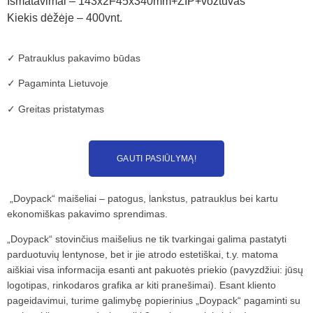
Išmatavimai – 143x2F45x340mm+ZIP+vožtuvas
Kiekis dėžėje – 400vnt.
✓ Patrauklus pakavimo būdas
✓ Pagaminta Lietuvoje
✓ Greitas pristatymas
GAUTI PASIŪLYMĄ!
„Doypack“ maišeliai – patogus, lankstus, patrauklus bei kartu
ekonomiškas pakavimo sprendimas.
„Doypack“ stovinčius maišelius ne tik tvarkingai galima pastatyti
parduotuvių lentynose, bet ir jie atrodo estetiškai, t.y. matoma
aiškiai visa informacija esanti ant pakuotės priekio (pavyzdžiui: jūsų
logotipas, rinkodaros grafika ar kiti pranešimai). Esant kliento
pageidavimui, turime galimybę popierinius „Doypack“ pagaminti su