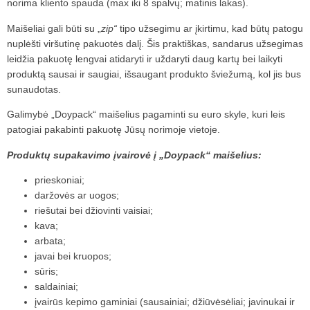
norima kliento spauda (max iki 8 spalvų; matinis lakas).
Maišeliai gali būti su „
zip“
tipo užsegimu ar įkirtimu, kad būtų patogu
nuplėšti viršutinę pakuotės dalį. Šis praktiškas, sandarus užsegimas
leidžia pakuotę lengvai atidaryti ir uždaryti daug kartų bei laikyti
produktą sausai ir saugiai, išsaugant produkto šviežumą, kol jis bus
sunaudotas.
Galimybė „Doypack“ maišelius pagaminti su euro skyle, kuri leis
patogiai pakabinti pakuotę Jūsų norimoje vietoje.
Produktų supakavimo įvairovė į „Doypack“ maišelius:
prieskoniai;
daržovės ar uogos;
riešutai bei džiovinti vaisiai;
kava;
arbata;
javai bei kruopos;
sūris;
saldainiai;
įvairūs kepimo gaminiai (sausainiai; džiūvėsėliai; javinukai ir